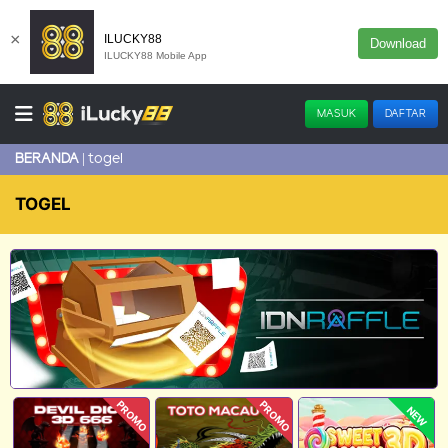
×
ILUCKY88
Download
ILUCKY88 Mobile App
MASUK
DAFTAR
togel
BERANDA
TOGEL
PROMO
PROMO
NEW