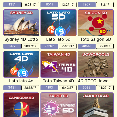
1351
6011
7907
9:23:16
13:27:16
8:3:16
Sydney 4D Lotto
Lato lato 5d
Toto Saigon 5D
1377
27602
48541
28:17:16
25:23:16
29:8:16
Lato lato 4d
Toto Taiwan 4D
4D TOTO Jowo POOLS
3431
1193
5088
28:18:16
9:43:16
11:27:16