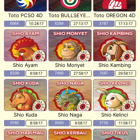
Toto PCSO 4D
Toto BULLSEYE 4D
Toto OREGON 4D
6964
6299
3787
10:28:16
27:13:16
17:13:16
Shio Ayam
Shio Monyet
Shio Kambing
8399
7968
7587
6:58:16
27:58:16
29:58:16
Shio Kuda
Shio Naga
Shio Kelinci
9186
9569
2756
8:58:16
9:58:16
11:58:16