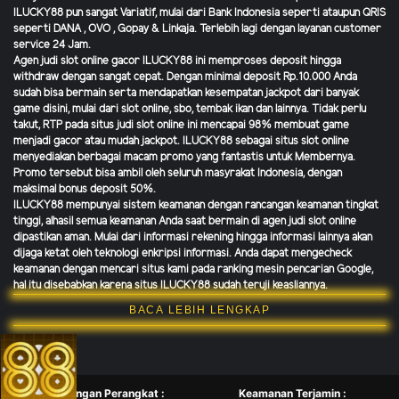
ILUCKY88 pun sangat Variatif, mulai dari Bank Indonesia seperti ataupun QRIS
seperti DANA , OVO , Gopay & Linkaja. Terlebih lagi dengan layanan customer
service 24 Jam.
Agen judi slot online gacor ILUCKY88 ini memproses deposit hingga
withdraw dengan sangat cepat. Dengan minimal deposit Rp.10.000 Anda
sudah bisa bermain serta mendapatkan kesempatan jackpot dari banyak
game disini, mulai dari slot online, sbo, tembak ikan dan lainnya. Tidak perlu
takut, RTP pada situs judi slot online ini mencapai 98% membuat game
menjadi gacor atau mudah jackpot. ILUCKY88 sebagai situs slot online
menyediakan berbagai macam promo yang fantastis untuk Membernya.
Promo tersebut bisa ambil oleh seluruh masyrakat Indonesia, dengan
maksimal bonus deposit 50%.
ILUCKY88 mempunyai sistem keamanan dengan rancangan keamanan tingkat
tinggi, alhasil semua keamanan Anda saat bermain di agen judi slot online
dipastikan aman. Mulai dari informasi rekening hingga informasi lainnya akan
dijaga ketat oleh teknologi enkripsi informasi. Anda dapat mengecheck
keamanan dengan mencari situs kami pada ranking mesin pencarian Google,
hal itu disebabkan karena situs ILUCKY88 sudah teruji keasliannya.
BACA LEBIH LENGKAP
Dukungan Perangkat :
Keamanan Terjamin :