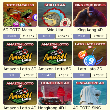
5D TOTO Macau POOLS
Shio Ular
King Kong 4D
08768
6119
2898
11:43:16
26:57:16
7:28:16
Amazon Lotto 3D
Amazon Lotto 5D
Lato Lato 3D
391
15247
900
7:23:16
9:23:16
7:23:16
Amazon Lotto 4D
Hongkong 4D Lotto
4D TOTO SINGAPORE POOLS