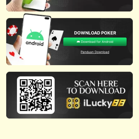
DOWNLOAD POKER
Download for Android
Panduan Download