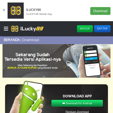
×
ILUCKY88
Download
ILUCKY88 Mobile App
MASUK
DAFTAR
Download
BERANDA
DOWNLOAD APP
Download for Android
Panduan Download