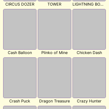
CIRCUS DOZER
TOWER
LIGHTNING BOMB
Cash Balloon
Plinko of Mine
Chicken Dash
Crash Puck
Dragon Treasure
Crazy Hunter