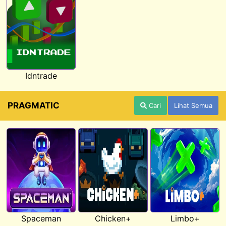
Idntrade
PRAGMATIC
Cari
Lihat Semua
Spaceman
Chicken+
Limbo+