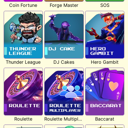
Coin Fortune
Forge Master
SOS
Thunder League
DJ Cakes
Hero Gambit
Roulette
Roulette Multiplayer
Baccarat