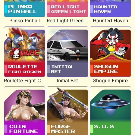
Plinko Pinball
Red Light Green Light
Haunted Haven
Roulette Fight Chicken
Initial Bet
Shogun Empire