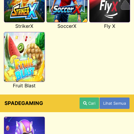
StrikerX
SoccerX
Fly X
Fruit Blast
SPADEGAMING
Cari
Lihat Semua