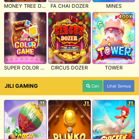
MONEY TREE DOZER
FA CHAI DOZER
MINES
SUPER COLOR GAME
CIRCUS DOZER
TOWER
JILI GAMING
Cari
Lihat Semua